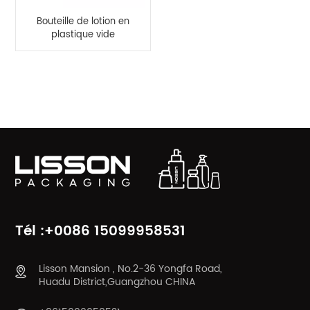
Bouteille de lotion en
plastique vide
personnalisée 200 ml,
bouteille à pompe PET
CATÉGORIES DE PRODUITS
Tél :+0086 15099958531
Lisson Mansion , No.2-36 Yongfa Road,
Huadu District,Guangzhou CHINA