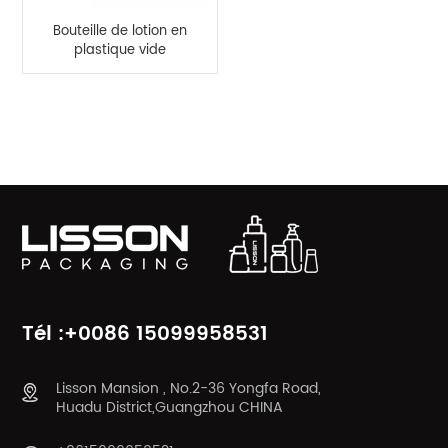
Bouteille de lotion en
plastique vide
personnalisée 200 ml,
bouteille à pompe PET
CATÉGORIES DE PRODUITS
Tél :+0086 15099958531
Lisson Mansion , No.2-36 Yongfa Road,
Huadu District,Guangzhou CHINA