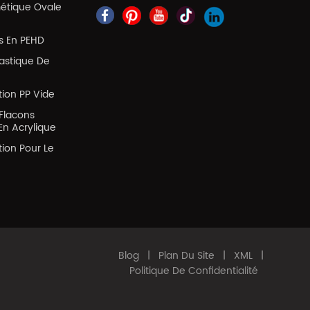
métique Ovale
es En PEHD
lastique De
tion PP Vide
Flacons
En Acrylique
tion Pour Le
Blog
|
Plan Du Site
|
XML
|
Politique De Confidentialité