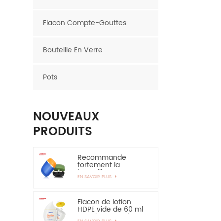
Flacon Compte-Gouttes
Bouteille En Verre
Pots
NOUVEAUX
PRODUITS
Recommande
fortement la
bouteille en
EN SAVOIR PLUS
plastique ovale de
bouteille de HDPE de
couche de 30ml
50ml EVOH
Flacon de lotion
HDPE vide de 60 ml
pour la protection
EN SAVOIR PLUS