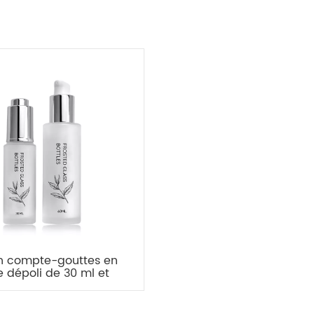
n compte-gouttes en
e dépoli de 30 ml et
 en verre vaporisateur
 pompe de 60 ml