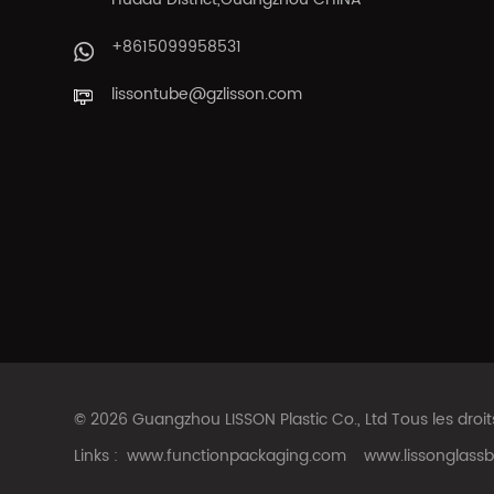
+8615099958531
lissontube@gzlisson.com
© 2026 Guangzhou LISSON Plastic Co., Ltd Tous les droi
Links :
www.functionpackaging.com
www.lissonglassb