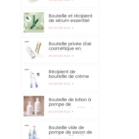
solaire - vivement
recommandé
Bouteille et récipient
de sérum essentiel
pour les yeux,
EN SAVOIR PLUS
applicateur en
alliage de zinc de 15
ml
Bouteille privée d'air
cosmétique en
plastique de crème
EN SAVOIR PLUS
de main de
protection solaire de
bouteille de 30ml
50ml
Récipient de
bouteille de crème
pour les yeux PETG
EN SAVOIR PLUS
de 15 ml avec
applicateur en
alliage de zinc
Bouteille de lotion à
pompe de
pulvérisation 300 ml
EN SAVOIR PLUS
350 ml pour
shampooing
Bouteille vide de
pompe de savon de
mousse 150ml libre