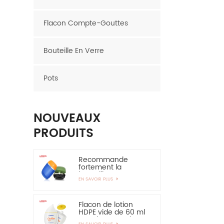
Flacon Compte-Gouttes
Bouteille En Verre
Pots
NOUVEAUX
PRODUITS
Recommande
fortement la
bouteille en
EN SAVOIR PLUS
plastique ovale de
bouteille de HDPE de
couche de 30ml
50ml EVOH
Flacon de lotion
HDPE vide de 60 ml
pour la protection
EN SAVOIR PLUS