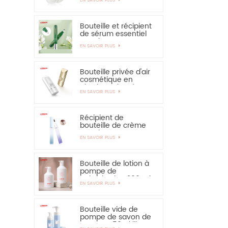
solaire - vivement
recommandé
Bouteille et récipient
de sérum essentiel
pour les yeux,
EN SAVOIR PLUS
applicateur en
alliage de zinc de 15
ml
Bouteille privée d'air
cosmétique en
plastique de crème
EN SAVOIR PLUS
de main de
protection solaire de
bouteille de 30ml
50ml
Récipient de
bouteille de crème
pour les yeux PETG
EN SAVOIR PLUS
de 15 ml avec
applicateur en
alliage de zinc
Bouteille de lotion à
pompe de
pulvérisation 300 ml
EN SAVOIR PLUS
350 ml pour
shampooing
Bouteille vide de
pompe de savon de
mousse 150ml libre