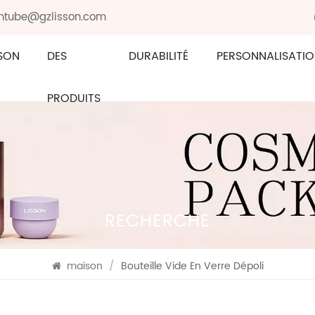
sontube@gzlisson.com
SON
DES
DURABILITÉ
PERSONNALISATI
PRODUITS
RECHERCHE
maison
/
Bouteille Vide En Verre Dépoli