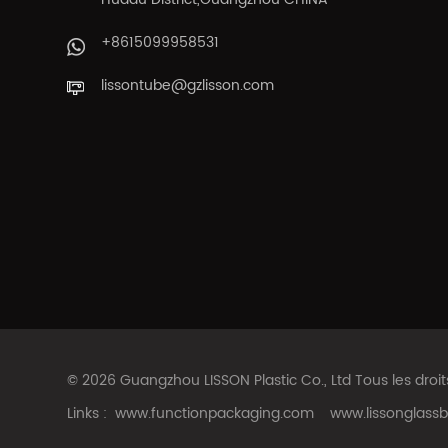
+8615099958531
lissontube@gzlisson.com
© 2026 Guangzhou LISSON Plastic Co., Ltd Tous les droi
Links :
www.functionpackaging.com
www.lissonglassb