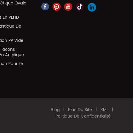
métique Ovale
es En PEHD
lastique De
tion PP Vide
Flacons
En Acrylique
tion Pour Le
Blog
|
Plan Du Site
|
XML
|
Politique De Confidentialité