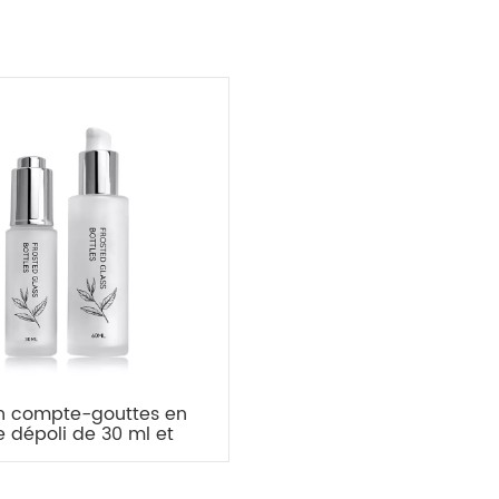
n compte-gouttes en
e dépoli de 30 ml et
 en verre vaporisateur
 pompe de 60 ml