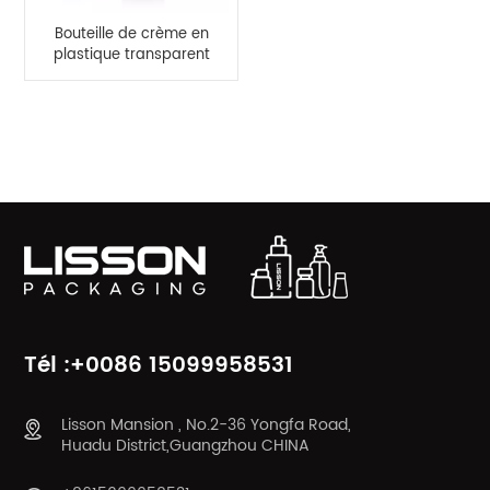
Bouteille de crème en
plastique transparent
de 20 ml et 40 ml pour
les soins de la peau
CATÉGORIES DE PRODUITS
Tél :+0086 15099958531
Lisson Mansion , No.2-36 Yongfa Road,
Huadu District,Guangzhou CHINA