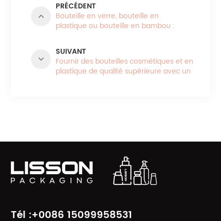
PRÉCÉDENT
Bouteille en verre, bouteille en
plastique ou bouteille en bambou :
quel est le meilleur emballage pour
votre gamme de produits de beauté ?
SUIVANT
Fournir des bouteilles cosmétiques et en
plastique de qualité supérieure avec un
service personnalisé à guichet unique
CATÉGORIES DE PRODUITS
Tél :+0086 15099958531