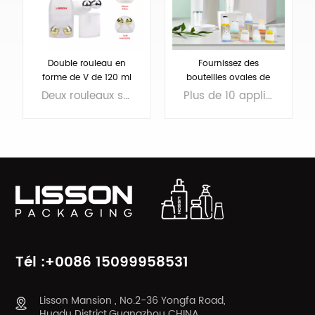
Double rouleau en
Fournissez des
forme de V de 120 ml
bouteilles ovales de
sur bouteille pour
soins de la peau
Deux rouleaux sur la bouteille, design en V, les rouleaux peuvent être en ABS ou en silicone, adaptés au massage corporel
Plus de 10 applicateurs : rouleau en silicone, billes en acier inoxydable, rouleau éponge, applicateurs à pinceaux, etc. Convient pour les produits de fond de teint, anti-cernes, apprêt, corps mince, nettoyant pour le visage, etc.
massage corporel
cosmétiques de 45 ml
avec divers
applicateurs
APPRENDRE
APPRENDRE
ENCORE PLUS
ENCORE PLUS
Tél :+0086 15099958531
Lisson Mansion , No.2-36 Yongfa Road,
Huadu District,Guangzhou CHINA