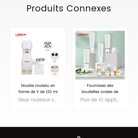
Produits Connexes
Double rouleau en
Fournissez des
forme de V de 120 ml
bouteilles ovales de
sur bouteille pour
soins de la peau
Deux rouleaux sur la bouteille, design en V, les rouleaux peuvent être en ABS ou en silicone, adaptés au massage corporel
Plus de 10 applicateurs : rouleau en silicone, billes en acier inoxydable, rouleau éponge, applicateurs à pinceaux, etc. Convient pour les produits de fond de teint, anti-cernes, apprêt, corps mince, nettoyant pour le visage, etc.
massage corporel
cosmétiques de 45 ml
avec divers
applicateurs