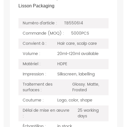
Lisson Packaging
Numéro d'article :
TB550614
Commande (MOQ) :
5000PCS
Convient à :
Hair care, scalp care
Volume :
20ml~120ml available
Matériel :
HDPE
Impression :
Silkscreen, labelling
Traitement des
Glossy. Matte,
surfaces :
Frosted
Coutume :
Logo, color, shape
Délai de mise en œuvre
25 working
:
days
Échantillon :
in stock