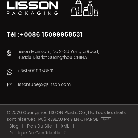
APPRENDRE
APPRENDRE
ENCORE PLUS
ENCORE PLUS
Tél :+0086 15099958531
Lisson Mansion , No.2-36 Yongfa Road,
Huadu District,Guangzhou CHINA
+8615099958531
lissontube@gzlisson.com
© 2026 Guangzhou LISSON Plastic Co., Ltd Tous les droits
sont réservés. IPv6 RÉSEAU PRIS EN CHARGE
Blog
|
Plan Du Site
|
XML
|
Politique De Confidentialité