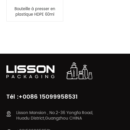
Bouteille à presser en
plastique HDPE 60ml
80ml, bouteille de
soins du cuir chevelu
avec applicateur de
CATÉGORIES DE PRODUITS
brosse en Nylon
Tél :+0086 15099958531
Lisson Mansion , No.2-36 Yongfa Road,
Huadu District,Guangzhou CHINA