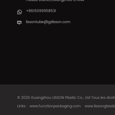
+8615099958531
lissontube@gzlisson.com
© 2026 Guangzhou LISSON Plastic Co., Ltd Tous les droi
Links :
www.functionpackaging.com
www.lissonglassb