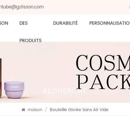
sontube@gzlisson.com
SON
DES
DURABILITÉ
PERSONNALISATI
PRODUITS
RECHERCHE
maison
/
Bouteille Givrée Sans Air Vide