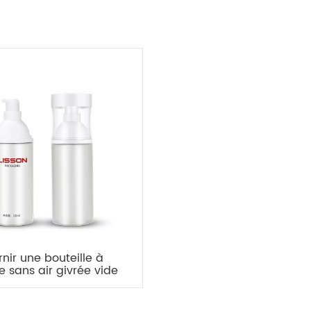
rnir une bouteille à
 sans air givrée vide
de 120 ml