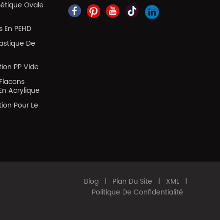
métique Ovale
es En PEHD
lastique De
tion PP Vide
Flacons
En Acrylique
tion Pour Le
Blog
|
Plan Du Site
|
XML
|
Politique De Confidentialité