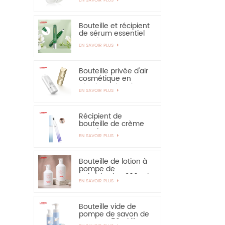
solaire - vivement
recommandé
Bouteille et récipient
de sérum essentiel
pour les yeux,
EN SAVOIR PLUS
applicateur en
alliage de zinc de 15
ml
Bouteille privée d'air
cosmétique en
plastique de crème
EN SAVOIR PLUS
de main de
protection solaire de
bouteille de 30ml
50ml
Récipient de
bouteille de crème
pour les yeux PETG
EN SAVOIR PLUS
de 15 ml avec
applicateur en
alliage de zinc
Bouteille de lotion à
pompe de
pulvérisation 300 ml
EN SAVOIR PLUS
350 ml pour
shampooing
Bouteille vide de
pompe de savon de
mousse 150ml libre