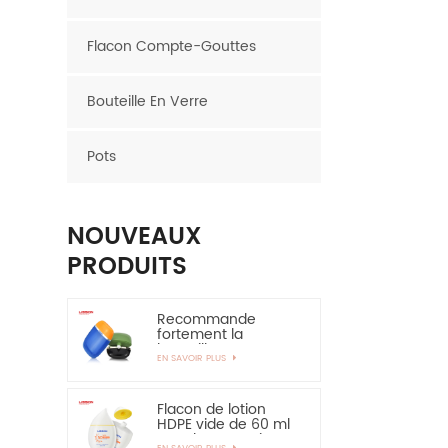
Flacon Compte-Gouttes
Bouteille En Verre
Pots
NOUVEAUX
PRODUITS
Recommande
fortement la
bouteille en
EN SAVOIR PLUS
plastique ovale de
bouteille de HDPE de
couche de 30ml
50ml EVOH
Flacon de lotion
HDPE vide de 60 ml
pour la protection
EN SAVOIR PLUS