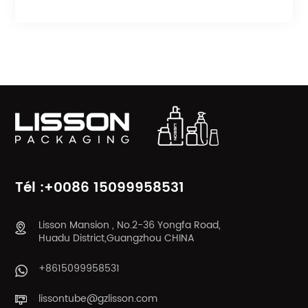
Lisson Packaging est votre meilleur
choix.
CATÉGORIES DE PRODUITS
Tél :+0086 15099958531
Lisson Mansion , No.2-36 Yongfa Road,
Huadu District,Guangzhou CHINA
+8615099958531
lissontube@gzlisson.com