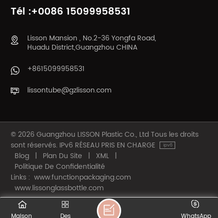
Tél :+0086 15099958531
Lisson Mansion , No.2-36 Yongfa Road,
Huadu District,Guangzhou CHINA
+8615099958531
lissontube@gzlisson.com
© 2026 Guangzhou LISSON Plastic Co., Ltd Tous les droits
sont réservés. IPv6 RÉSEAU PRIS EN CHARGE
Blog
|
Plan Du Site
|
XML
|
Politique De Confidentialité
Links :
www.functionpackaging.com
www.lissonglassbottle.com
Maison
Des
WhatsApp