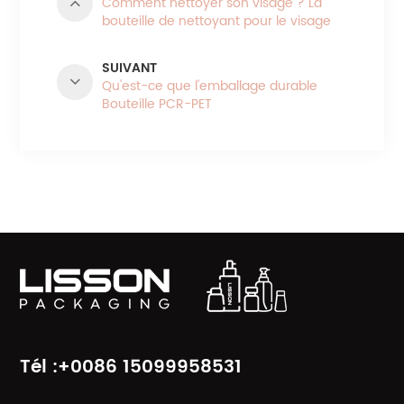
Comment nettoyer son visage ? La
bouteille de nettoyant pour le visage
Lisson Packaging est votre meilleur
choix.
SUIVANT
Qu'est-ce que l'emballage durable
Bouteille PCR-PET
CATÉGORIES DE PRODUITS
Tél :+0086 15099958531