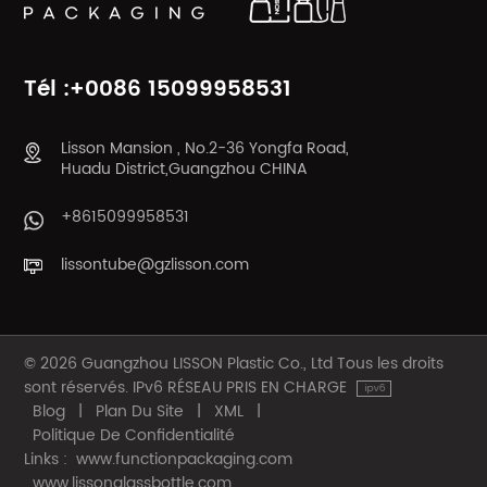
Tél :+0086 15099958531
Lisson Mansion , No.2-36 Yongfa Road,
Huadu District,Guangzhou CHINA
+8615099958531
lissontube@gzlisson.com
© 2026 Guangzhou LISSON Plastic Co., Ltd Tous les droits
sont réservés. IPv6 RÉSEAU PRIS EN CHARGE
Blog
|
Plan Du Site
|
XML
|
Politique De Confidentialité
Links :
www.functionpackaging.com
www.lissonglassbottle.com