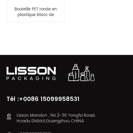
Bouteille PET ronde en
plastique blanc de
500 ml avec pompe
de pulvérisation en PP
CATÉGORIES DE PRODUITS
Tél :+0086 15099958531
Lisson Mansion , No.2-36 Yongfa Road,
Huadu District,Guangzhou CHINA