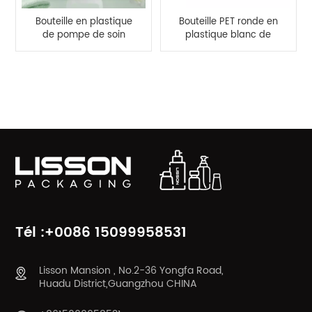
Bouteille en plastique
Bouteille PET ronde en
de pompe de soin
plastique blanc de
personnel de bouteille
500 ml avec pompe
de shampooing et de
de pulvérisation en PP
lotion pour le corps
CATÉGORIES DE PRODUITS
d'approvisionnement
d'usine de 500 ml
Tél :+0086 15099958531
Lisson Mansion , No.2-36 Yongfa Road,
Huadu District,Guangzhou CHINA