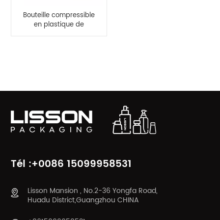
Bouteille compressible
en plastique de
bouteille de
pulvérisation de
pompe rectangulaire
CATÉGORIES DE PRODUITS
personnalisée de 200
ml
Tél :+0086 15099958531
Lisson Mansion , No.2-36 Yongfa Road,
Huadu District,Guangzhou CHINA