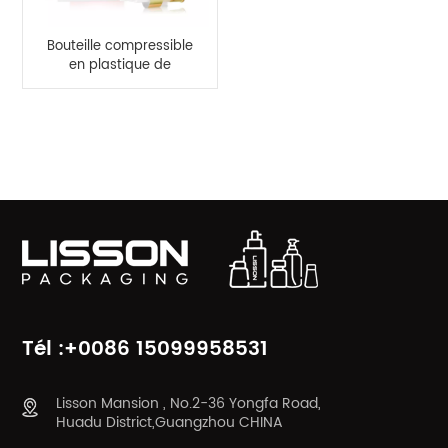
Bouteille compressible
en plastique de
bouteille de
pulvérisation de
pompe rectangulaire
CATÉGORIES DE PRODUITS
personnalisée de 200
ml
Tél :+0086 15099958531
Lisson Mansion , No.2-36 Yongfa Road,
Huadu District,Guangzhou CHINA