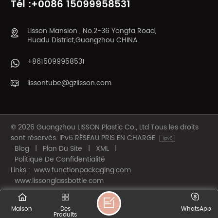
Tél :+0086 15099958531
Lisson Mansion , No.2-36 Yongfa Road,
Huadu District,Guangzhou CHINA
+8615099958531
lissontube@gzlisson.com
© 2026 Guangzhou LISSON Plastic Co., Ltd Tous les droits
sont réservés. IPv6 RÉSEAU PRIS EN CHARGE
Blog
|
Plan Du Site
|
XML
|
Politique De Confidentialité
Links :
www.functionpackaging.com
www.lissonglassbottle.com
Maison
Des
WhatsApp
Produits