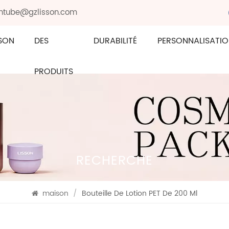
sontube@gzlisson.com
SON
DES
DURABILITÉ
PERSONNALISATI
PRODUITS
RECHERCHE
maison
/
Bouteille De Lotion PET De 200 Ml