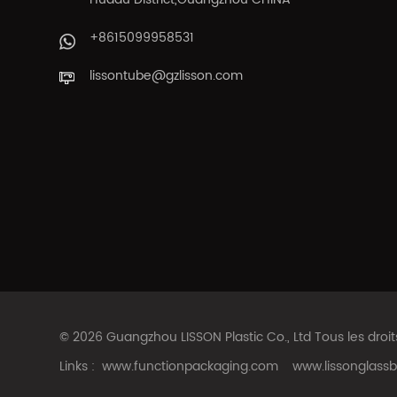
+8615099958531
lissontube@gzlisson.com
© 2026 Guangzhou LISSON Plastic Co., Ltd Tous les droi
Links :
www.functionpackaging.com
www.lissonglassb