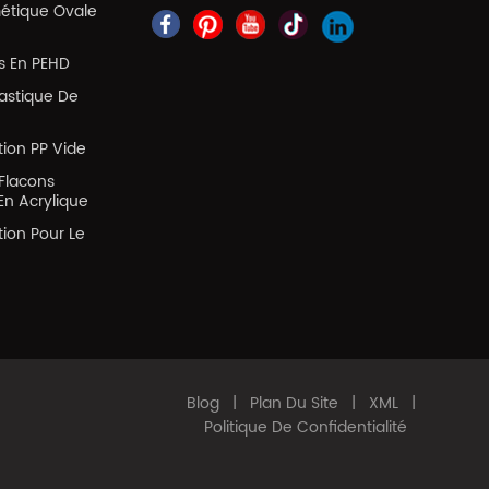
métique Ovale
es En PEHD
lastique De
tion PP Vide
Flacons
En Acrylique
tion Pour Le
Blog
|
Plan Du Site
|
XML
|
Politique De Confidentialité