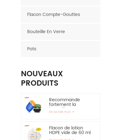
Flacon Compte-Gouttes
Bouteille En Verre
Pots
NOUVEAUX
PRODUITS
Recommande
fortement la
bouteille en
EN SAVOIR PLUS
plastique ovale de
bouteille de HDPE de
couche de 30ml
50ml EVOH
Flacon de lotion
HDPE vide de 60 ml
pour la protection
EN SAVOIR PLUS