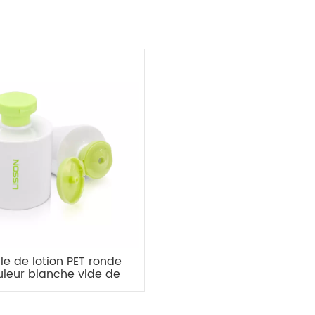
lle de lotion PET ronde
leur blanche vide de
 ml avec capuchon
rabattable