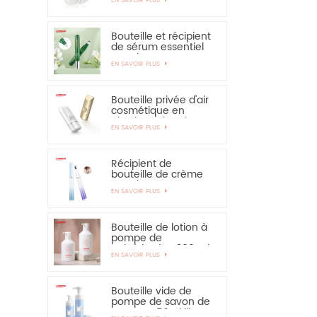
solaire - vivement
recommandé
Bouteille et récipient
de sérum essentiel
pour les yeux,
EN SAVOIR PLUS
applicateur en
alliage de zinc de 15
ml
Bouteille privée d'air
cosmétique en
plastique de crème
EN SAVOIR PLUS
de main de
protection solaire de
bouteille de 30ml
50ml
Récipient de
bouteille de crème
pour les yeux PETG
EN SAVOIR PLUS
de 15 ml avec
applicateur en
alliage de zinc
Bouteille de lotion à
pompe de
pulvérisation 300 ml
EN SAVOIR PLUS
350 ml pour
shampooing
Bouteille vide de
pompe de savon de
mousse 150ml libre