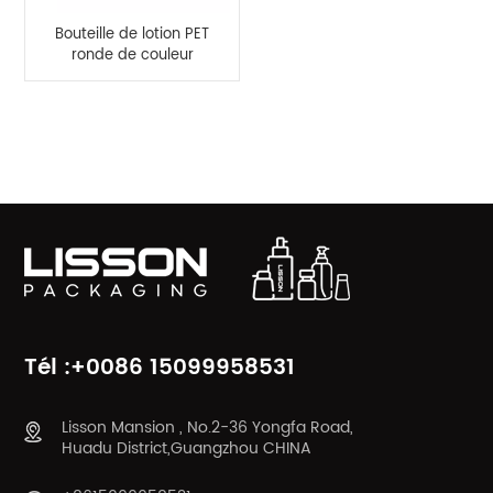
Bouteille de lotion PET
ronde de couleur
blanche vide de 200
ml avec capuchon
rabattable
CATÉGORIES DE PRODUITS
Tél :+0086 15099958531
Lisson Mansion , No.2-36 Yongfa Road,
Huadu District,Guangzhou CHINA