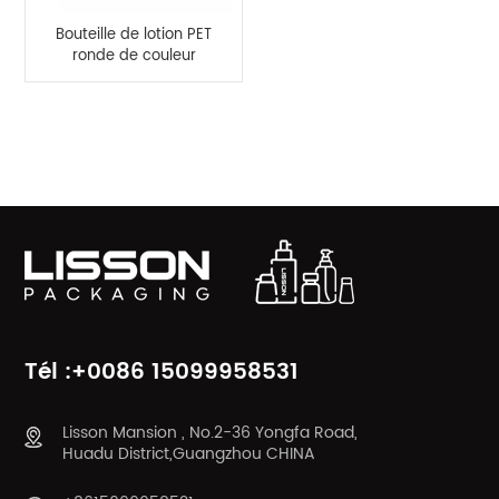
Bouteille de lotion PET
ronde de couleur
blanche vide de 200
ml avec capuchon
rabattable
CATÉGORIES DE PRODUITS
Tél :+0086 15099958531
Lisson Mansion , No.2-36 Yongfa Road,
Huadu District,Guangzhou CHINA