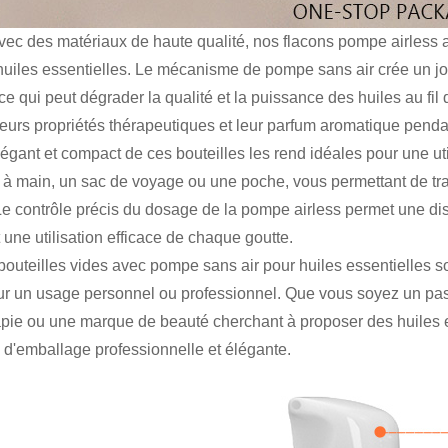
ec des matériaux de haute qualité, nos flacons pompe airless as
uiles essentielles. Le mécanisme de pompe sans air crée un join
 ce qui peut dégrader la qualité et la puissance des huiles au fil
eurs propriétés thérapeutiques et leur parfum aromatique pend
égant et compact de ces bouteilles les rend idéales pour une uti
à main, un sac de voyage ou une poche, vous permettant de tran
e contrôle précis du dosage de la pompe airless permet une distr
 une utilisation efficace de chaque goutte.
bouteilles vides avec pompe sans air pour huiles essentielles s
our un usage personnel ou professionnel. Que vous soyez un pas
pie ou une marque de beauté cherchant à proposer des huiles es
 d'emballage professionnelle et élégante.