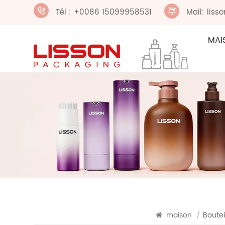
Tél : +0086 15099958531
Mail: lis
MAI
maison
/
Boutei