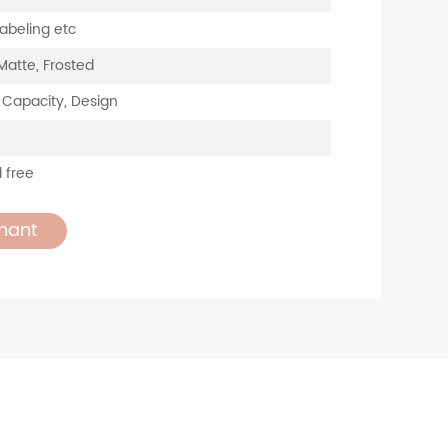
Labeling etc
Matte, Frosted
, Capacity, Design
 free
nant