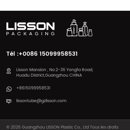
pompe sans air
APPRENDRE
APPRENDRE
ENCORE PLUS
ENCORE PLUS
Tél :+0086 15099958531
Lisson Mansion , No.2-36 Yongfa Road,
Huadu District,Guangzhou CHINA
+8615099958531
lissontube@gzlisson.com
© 2026 Guangzhou LISSON Plastic Co., Ltd Tous les droits