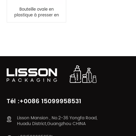
Bouteille ovale en
plastique à presser en
HDPE de couleur rose,
50ml, 60ml, pour
crème pour les mains
CATÉGORIES DE PRODUITS
Tél :+0086 15099958531
Lisson Mansion , No.2-36 Yongfa Road,
Huadu District,Guangzhou CHINA