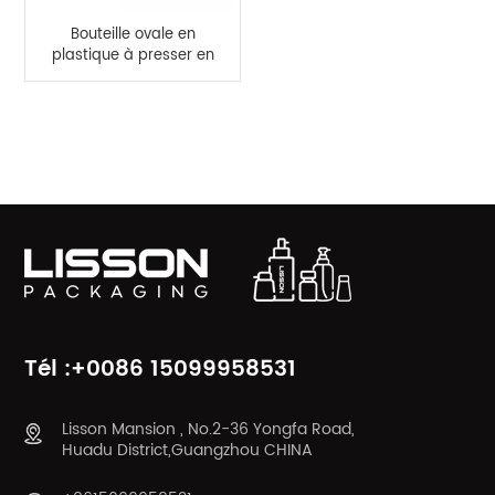
Bouteille ovale en
plastique à presser en
HDPE de couleur rose,
50ml, 60ml, pour
crème pour les mains
CATÉGORIES DE PRODUITS
Tél :+0086 15099958531
Lisson Mansion , No.2-36 Yongfa Road,
Huadu District,Guangzhou CHINA