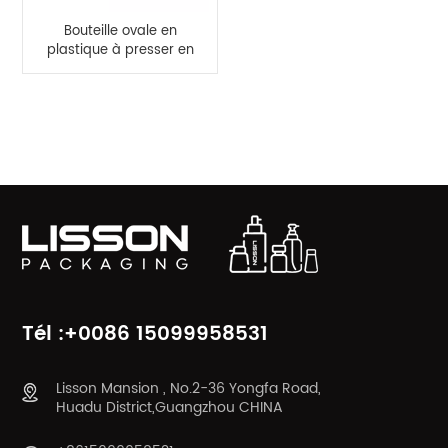
Bouteille ovale en
plastique à presser en
HDPE de couleur rose,
50ml, 60ml, pour
crème pour les mains
CATÉGORIES DE PRODUITS
Tél :+0086 15099958531
Lisson Mansion , No.2-36 Yongfa Road,
Huadu District,Guangzhou CHINA